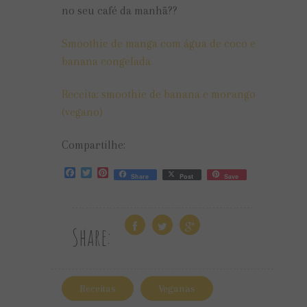
no seu café da manhã??
Smoothie de manga com água de coco e
banana congelada
Receita: smoothie de banana e morango
(vegano)
Compartilhe:
Facebook
Twitter
Pinterest
Share
Post
Save
Share:
Receitas
Veganas