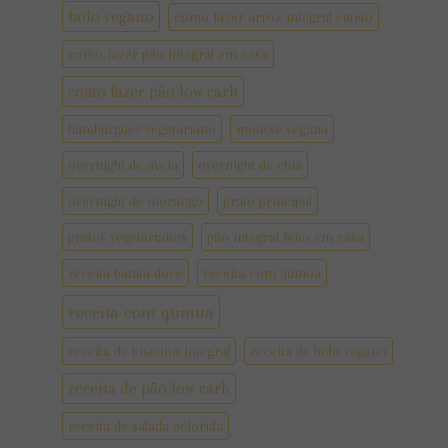
bolo vegano
como fazer arroz integral cateto
como fazer pão integral em casa
como fazer pão low carb
hamburguer vegetariano
mousse vegana
overnight de aveia
overnight de chia
overnight de morango
prato principal
pratos vegetarianos
pão integral feito em casa
receita batata doce
receita com quinoa
receita com quinua
receita de biscoito integral
receita de bolo vegano
receita de pão low carb
receita de salada colorida