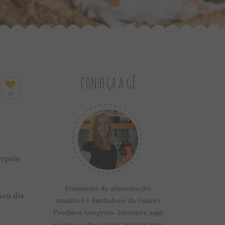
CONHEÇA A GÊ
11
depois
Entusiasta da alimentação
seu dia
saudável e fundadora da Gaiatri
Produtos Integrais. Encontre aqui
receitas e dicas para manter uma