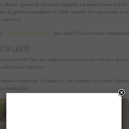
o Brasil, apesar de ser muito popular em países como os EUA 
nte de gordura saudável e é 100% natural. Ou seja: invista no 
 calórico!
car
Granola Salgada Gaiatri
por cima! Ela é crocante e tempera
elim Gaiatri
ra receita? Que tal refogá-los no azeite com cebola e shoyu
 saborosa e nutritiva.
oteína e vitaminas. E ainda traz um crocante delicioso. Exper
 a finalização.