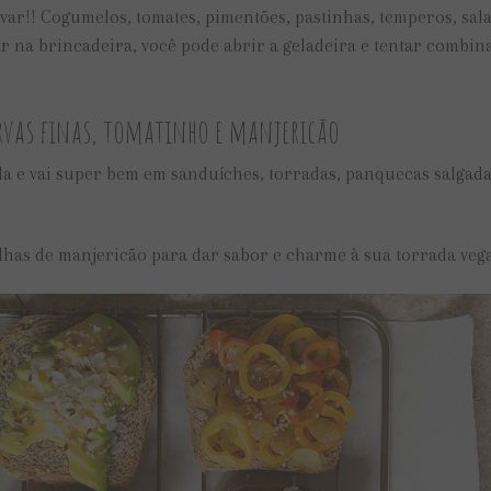
var!! Cogumelos, tomates, pimentões, pastinhas, temperos, sal
trar na brincadeira, você pode abrir a geladeira e tentar combin
ervas finas, tomatinho e manjericão
da e vai super bem em sanduíches, torradas, panquecas salgada
olhas de manjericão para dar sabor e charme à sua torrada veg