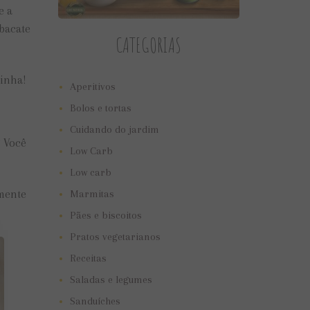
e a
abacate
CATEGORIAS
dinha!
Aperitivos
Bolos e tortas
Cuidando do jardim
? Você
Low Carb
Low carb
imente
Marmitas
Pães e biscoitos
Pratos vegetarianos
Receitas
Saladas e legumes
Sanduíches