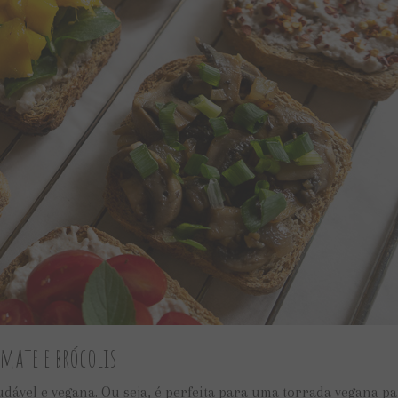
mate e brócolis
udável e vegana. Ou seja, é perfeita para uma torrada vegana pa