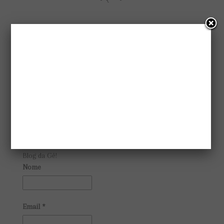
SIGA NO INSTAGRAM
RECEBA NO SEU EMAIL
Assine a newsletter e fique por dentro das novidades do
Blog da Gê!
Nome
Email
*