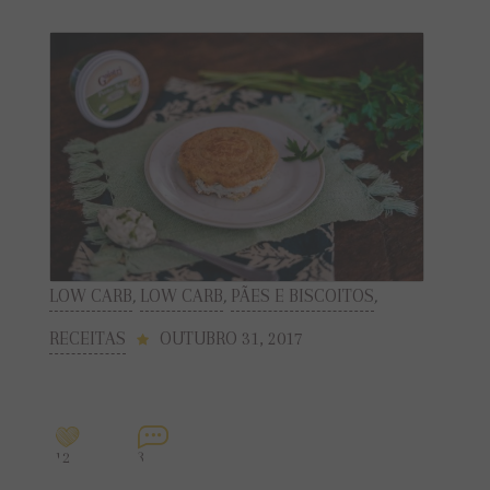
LOW CARB
,
LOW CARB
,
PÃES E BISCOITOS
,
RECEITAS
OUTUBRO 31, 2017
12
3