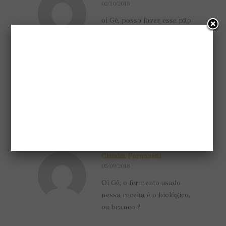
02/10/2018
oi Gê, posso fazer esse pão
na maquina de pão?
Gelusia Vani
07/09/2018
Oi Claudia,
o fermento é o fermento
para bolo, o branco.
Claudia Pernasetti
05/09/2018
Oi Gê, o fermento usado
nessa receita é o biológico,
ou branco ?