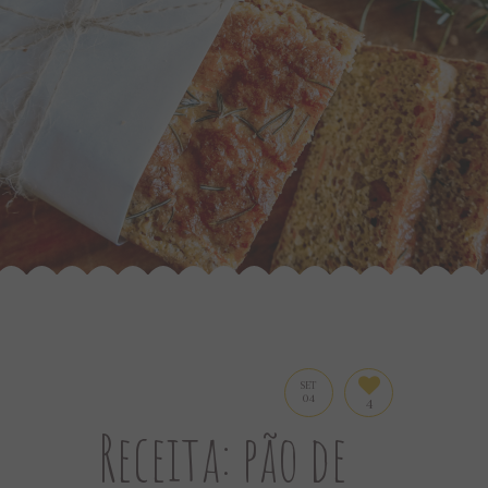
SET
04
4
Receita: pão de