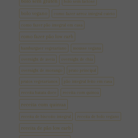
bolo sem gluten
bolo sem lactose
bolo vegano
como fazer arroz integral cateto
como fazer pão integral em casa
como fazer pão low carb
hamburguer vegetariano
mousse vegana
overnight de aveia
overnight de chia
overnight de morango
prato principal
pratos vegetarianos
pão integral feito em casa
receita batata doce
receita com quinoa
receita com quinua
receita de biscoito integral
receita de bolo vegano
receita de pão low carb