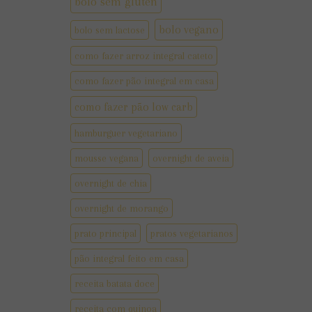
bolo sem gluten
bolo vegano
bolo sem lactose
como fazer arroz integral cateto
como fazer pão integral em casa
como fazer pão low carb
hamburguer vegetariano
mousse vegana
overnight de aveia
overnight de chia
overnight de morango
prato principal
pratos vegetarianos
pão integral feito em casa
receita batata doce
receita com quinoa