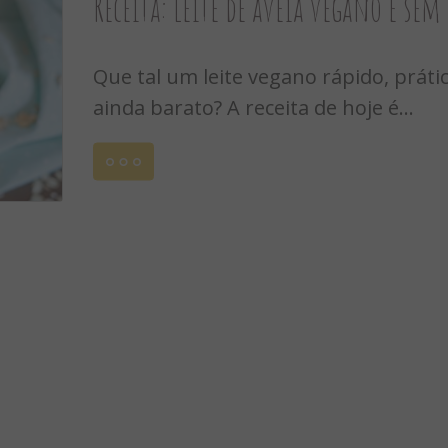
Receita: leite de aveia vegano e sem
Que tal um leite vegano rápido, práti
ainda barato? A receita de hoje é...
Leia
mais
2017