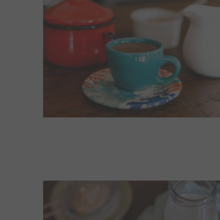
RECEITAS
,
SEM LACTOSE
,
VEGANAS
JULHO 18,
2
6