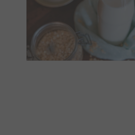
RECEITAS
,
SEM LACTOSE
,
VEGANAS
JULHO 7, 
5
8