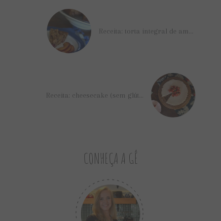
Receita: torta integral de ameixa
Receita: cheesecake (sem glúten e sem lactose)
CONHEÇA A GÊ