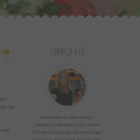
CONHEÇA A GÊ
5
faço
mais em
Entusiasta da alimentação
saudável e fundadora da Gaiatri
s são
Produtos Integrais. Encontre aqui
receitas e dicas para manter uma