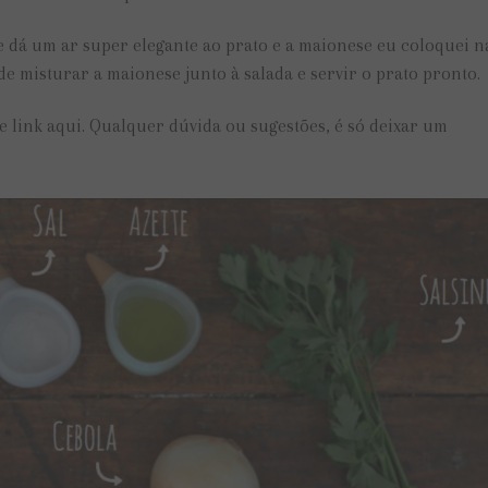
ue dá um ar super elegante ao prato e a maionese eu coloquei 
de misturar a maionese junto à salada e servir o prato pronto.
se link aqui. Qualquer dúvida ou sugestões, é só deixar um