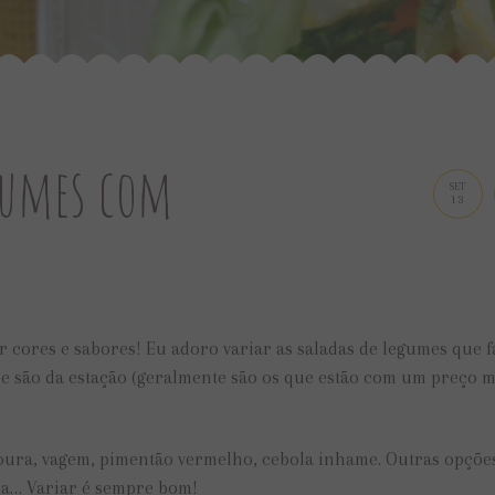
egumes com
SET
13
ar cores e sabores! Eu adoro variar as saladas de legumes que 
ue são da estação (geralmente são os que estão com um preço 
enoura, vagem, pimentão vermelho, cebola inhame. Outras opçõe
ela… Variar é sempre bom!