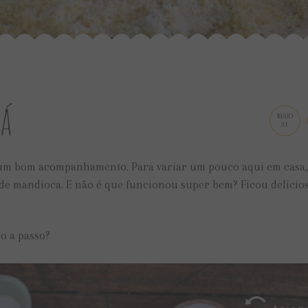
bá
MAIO
31
e um bom acompanhamento. Para variar um pouco aqui em casa,
a de mandioca. E não é que funcionou super bem? Ficou delici
so a passo?