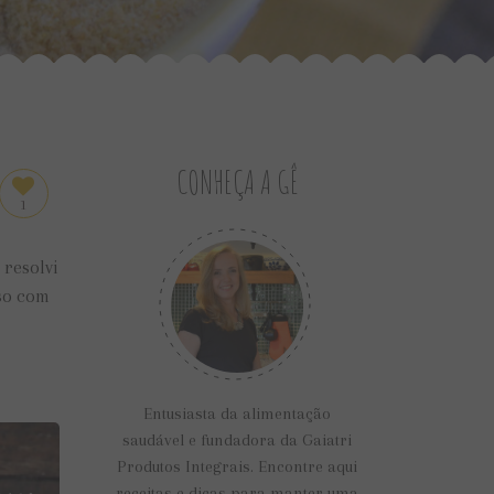
CONHEÇA A GÊ
1
 resolvi
oso com
Entusiasta da alimentação
saudável e fundadora da Gaiatri
Produtos Integrais. Encontre aqui
receitas e dicas para manter uma