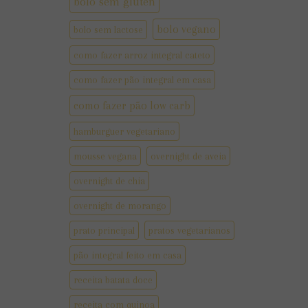
bolo sem gluten
bolo vegano
bolo sem lactose
como fazer arroz integral cateto
como fazer pão integral em casa
como fazer pão low carb
hamburguer vegetariano
mousse vegana
overnight de aveia
overnight de chia
overnight de morango
prato principal
pratos vegetarianos
pão integral feito em casa
receita batata doce
receita com quinoa