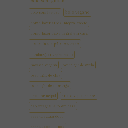
bolo sem gluten
bolo vegano
bolo sem lactose
como fazer arroz integral cateto
como fazer pão integral em casa
como fazer pão low carb
hamburguer vegetariano
mousse vegana
overnight de aveia
overnight de chia
overnight de morango
prato principal
pratos vegetarianos
pão integral feito em casa
receita batata doce
receita com quinoa