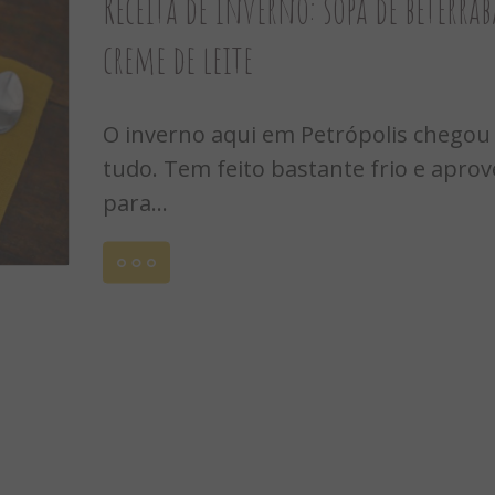
Receita de inverno: sopa de beterra
creme de leite
O inverno aqui em Petrópolis chego
tudo. Tem feito bastante frio e aprove
para...
Leia
16
mais