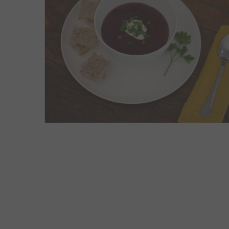
PRATOS VEGETARIANOS
,
SOPAS
JUNHO 10, 20
3
0