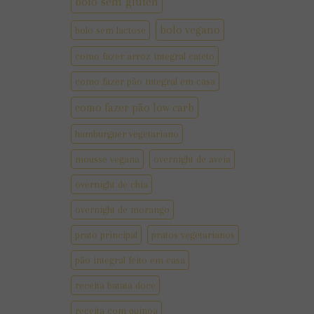
bolo sem gluten
bolo vegano
bolo sem lactose
como fazer arroz integral cateto
como fazer pão integral em casa
como fazer pão low carb
hamburguer vegetariano
mousse vegana
overnight de aveia
overnight de chia
overnight de morango
prato principal
pratos vegetarianos
pão integral feito em casa
receita batata doce
receita com quinoa