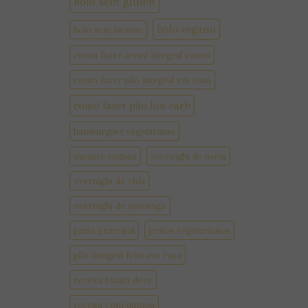
bolo sem gluten
bolo vegano
bolo sem lactose
como fazer arroz integral cateto
como fazer pão integral em casa
como fazer pão low carb
hamburguer vegetariano
mousse vegana
overnight de aveia
overnight de chia
overnight de morango
prato principal
pratos vegetarianos
pão integral feito em casa
receita batata doce
receita com quinoa