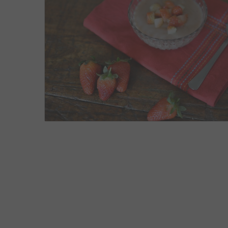
RECEITAS
,
SEM LACTOSE
,
SOBREMESAS E DOCES
,
VEGANAS
SETEMBRO 30, 2016
1
2