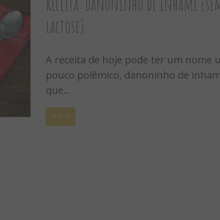
Receita: danoninho de inhame [se
lactose]
A receita de hoje pode ter um nome
pouco polêmico, danoninho de inhame
que...
Leia
mais