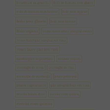
benefícios da granola
bolo de banana sem gluten
bolo de banana sem lactose
bolo sem açúcar
bolo sem gluten
bolo sem lactose
bolo vegano
como fazer arroz integral cateto
como fazer pão integral em casa
como fazer pão low carb
hamburguer vegetariano
mousse vegana
overnight de aveia
overnight de chia
overnight de morango
prato principal
pratos vegetarianos
pão integral feito em casa
receita batata doce
receita com quinoa
receita com quinua