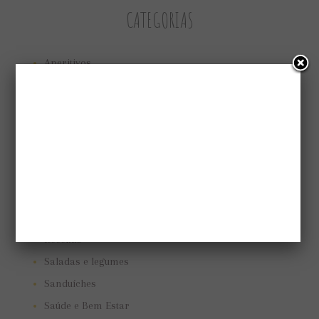
CATEGORIAS
Aperitivos
Bolos e tortas
Cuidando do jardim
Low Carb
Low carb
Marmitas
Pães e biscoitos
Pratos vegetarianos
Receitas
Saladas e legumes
Sanduíches
Saúde e Bem Estar