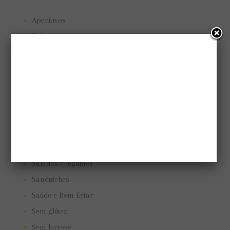
Aperitivos
Bolos e tortas
Cuidando do jardim
Low Carb
Low carb
Marmitas
Pães e biscoitos
Pratos vegetarianos
Receitas
Saladas e legumes
Sanduíches
Saúde e Bem Estar
Sem glúten
Sem lactose