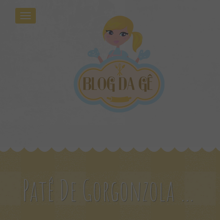
Patê De Gorgonzola Com Damasco