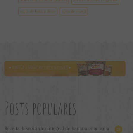
sopa de batata doce
sopa de maçã
Posts populares
Receita: biscoitinho integral de banana com aveia
24