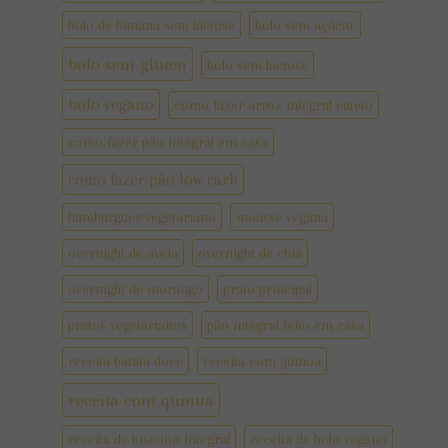
bolo de banana sem lactose
bolo sem açúcar
bolo sem gluten
bolo sem lactose
bolo vegano
como fazer arroz integral cateto
como fazer pão integral em casa
como fazer pão low carb
hamburguer vegetariano
mousse vegana
overnight de aveia
overnight de chia
overnight de morango
prato principal
pratos vegetarianos
pão integral feito em casa
receita batata doce
receita com quinoa
receita com quinua
receita de biscoito integral
receita de bolo vegano