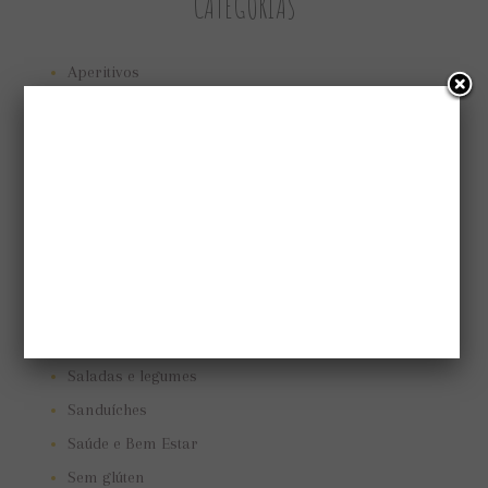
CATEGORIAS
Aperitivos
Bolos e tortas
Cuidando do jardim
Low Carb
Low carb
Marmitas
Pães e biscoitos
Pratos vegetarianos
Receitas
Saladas e legumes
Sanduíches
Saúde e Bem Estar
Sem glúten