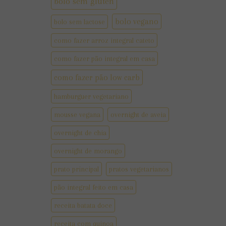
bolo sem gluten
bolo vegano
bolo sem lactose
como fazer arroz integral cateto
como fazer pão integral em casa
como fazer pão low carb
hamburguer vegetariano
mousse vegana
overnight de aveia
overnight de chia
overnight de morango
prato principal
pratos vegetarianos
pão integral feito em casa
receita batata doce
receita com quinoa