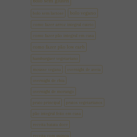
bolo sem gluten
bolo vegano
bolo sem lactose
como fazer arroz integral cateto
como fazer pão integral em casa
como fazer pão low carb
hamburguer vegetariano
mousse vegana
overnight de aveia
overnight de chia
overnight de morango
prato principal
pratos vegetarianos
pão integral feito em casa
receita batata doce
receita com quinoa