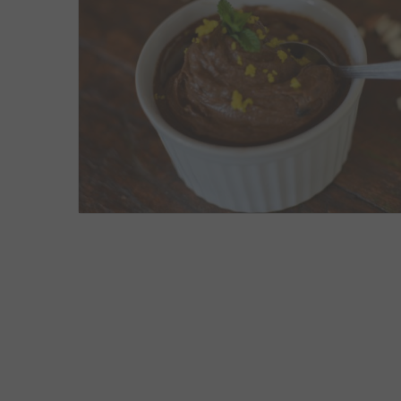
RECEITAS
,
SOBREMESAS E DOCES
,
VEGANAS
NOVEMBRO 11, 2016
2
2