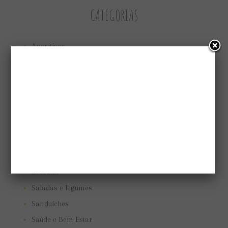
CATEGORIAS
Aperitivos
Bolos e tortas
Cuidando do jardim
Low Carb
Low carb
Marmitas
Pães e biscoitos
Pratos vegetarianos
Receitas
Saladas e legumes
Sanduíches
Saúde e Bem Estar