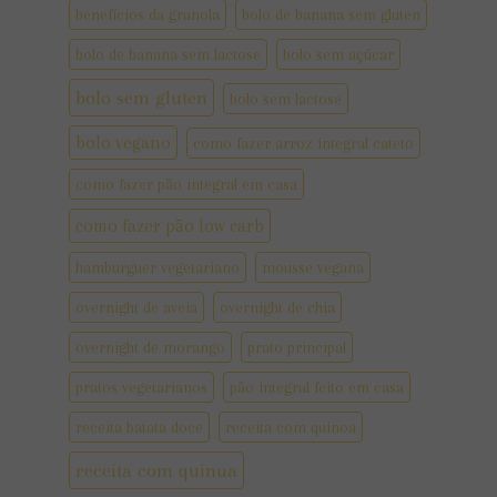
benefícios da granola
bolo de banana sem gluten
bolo de banana sem lactose
bolo sem açúcar
bolo sem gluten
bolo sem lactose
bolo vegano
como fazer arroz integral cateto
como fazer pão integral em casa
como fazer pão low carb
hamburguer vegetariano
mousse vegana
overnight de aveia
overnight de chia
overnight de morango
prato principal
pratos vegetarianos
pão integral feito em casa
receita batata doce
receita com quinoa
receita com quinua