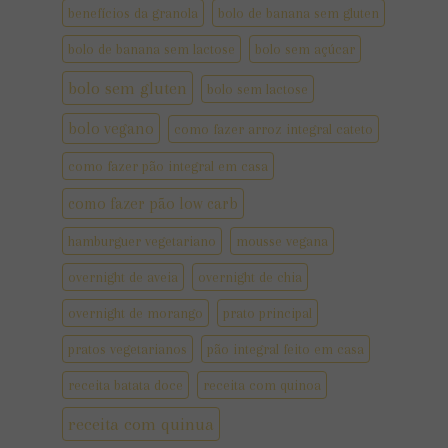
benefícios da granola
bolo de banana sem gluten
bolo de banana sem lactose
bolo sem açúcar
bolo sem gluten
bolo sem lactose
bolo vegano
como fazer arroz integral cateto
como fazer pão integral em casa
como fazer pão low carb
hamburguer vegetariano
mousse vegana
overnight de aveia
overnight de chia
overnight de morango
prato principal
pratos vegetarianos
pão integral feito em casa
receita batata doce
receita com quinoa
receita com quinua