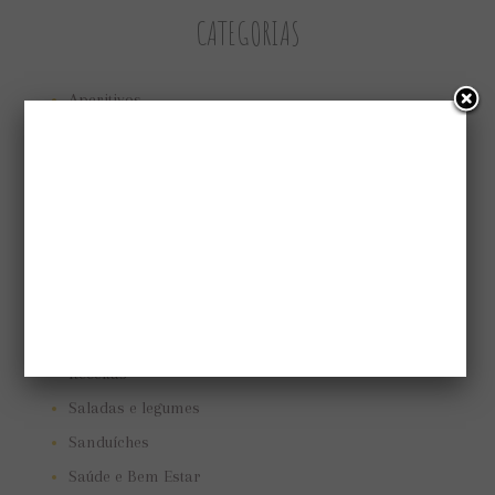
CATEGORIAS
Aperitivos
Bolos e tortas
Cuidando do jardim
Low Carb
Low carb
Marmitas
Pães e biscoitos
Pratos vegetarianos
Receitas
Saladas e legumes
Sanduíches
Saúde e Bem Estar