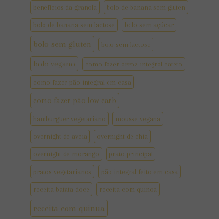
benefícios da granola
bolo de banana sem gluten
bolo de banana sem lactose
bolo sem açúcar
bolo sem gluten
bolo sem lactose
bolo vegano
como fazer arroz integral cateto
como fazer pão integral em casa
como fazer pão low carb
hamburguer vegetariano
mousse vegana
overnight de aveia
overnight de chia
overnight de morango
prato principal
pratos vegetarianos
pão integral feito em casa
receita batata doce
receita com quinoa
receita com quinua