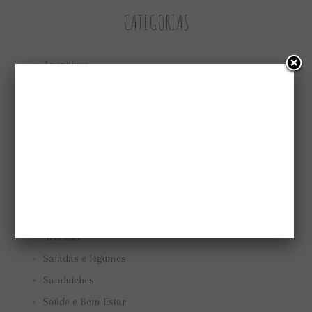
CATEGORIAS
Aperitivos
Bolos e tortas
Cuidando do jardim
Low Carb
Low carb
Marmitas
Pães e biscoitos
Pratos vegetarianos
Receitas
Saladas e legumes
Sanduíches
Saúde e Bem Estar