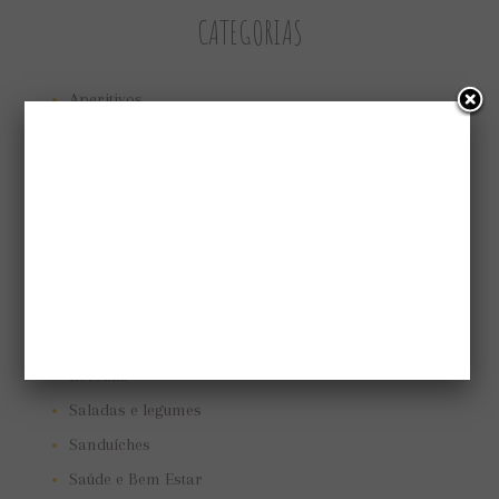
CATEGORIAS
Aperitivos
Bolos e tortas
Cuidando do jardim
Low Carb
Low carb
Marmitas
Pães e biscoitos
Pratos vegetarianos
Receitas
Saladas e legumes
Sanduíches
Saúde e Bem Estar