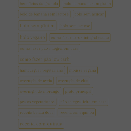
benefícios da granola
bolo de banana sem gluten
bolo de banana sem lactose
bolo sem açúcar
bolo sem gluten
bolo sem lactose
bolo vegano
como fazer arroz integral cateto
como fazer pão integral em casa
como fazer pão low carb
hamburguer vegetariano
mousse vegana
overnight de aveia
overnight de chia
overnight de morango
prato principal
pratos vegetarianos
pão integral feito em casa
receita batata doce
receita com quinoa
receita com quinua