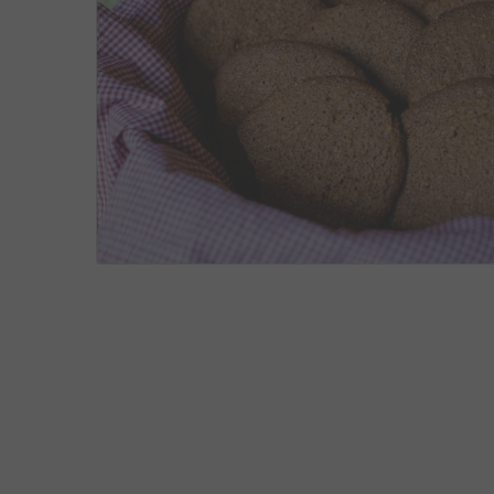
PÃES E BISCOITOS
,
RECEITAS
,
SEM GLÚTEN
OU
24, 2017
6
6