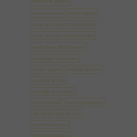
bolo sem gluten
bolo vegano
bolo sem lactose
como fazer arroz integral cateto
como fazer pão integral em casa
como fazer pão low carb
hamburguer vegetariano
mousse vegana
overnight de aveia
overnight de chia
overnight de morango
prato principal
pratos vegetarianos
pão integral feito em casa
receita batata doce
receita com quinoa