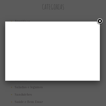
CATEGORIAS
Aperitivos
Bolos e tortas
Cuidando do jardim
Low Carb
Low carb
Marmitas
Pães e biscoitos
Pratos vegetarianos
Receitas
Saladas e legumes
Sanduíches
Saúde e Bem Estar