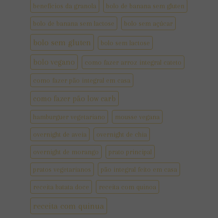
benefícios da granola
bolo de banana sem gluten
bolo de banana sem lactose
bolo sem açúcar
bolo sem gluten
bolo sem lactose
bolo vegano
como fazer arroz integral cateto
como fazer pão integral em casa
como fazer pão low carb
hamburguer vegetariano
mousse vegana
overnight de aveia
overnight de chia
overnight de morango
prato principal
pratos vegetarianos
pão integral feito em casa
receita batata doce
receita com quinoa
receita com quinua