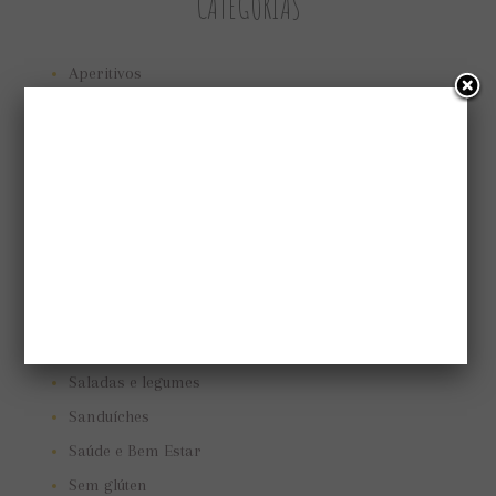
CATEGORIAS
Aperitivos
Bolos e tortas
Cuidando do jardim
Low Carb
Low carb
Marmitas
Pães e biscoitos
Pratos vegetarianos
Receitas
Saladas e legumes
Sanduíches
Saúde e Bem Estar
Sem glúten