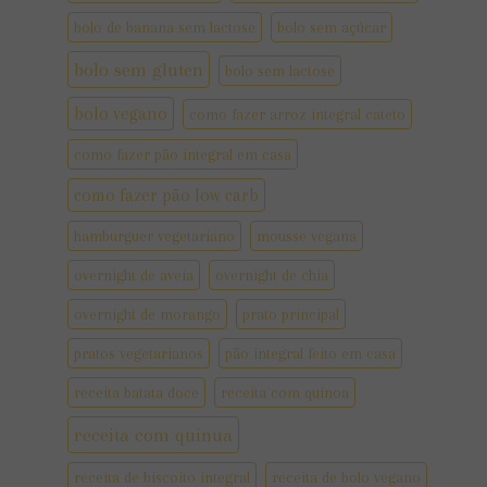
bolo de banana sem lactose
bolo sem açúcar
bolo sem gluten
bolo sem lactose
bolo vegano
como fazer arroz integral cateto
como fazer pão integral em casa
como fazer pão low carb
hamburguer vegetariano
mousse vegana
overnight de aveia
overnight de chia
overnight de morango
prato principal
pratos vegetarianos
pão integral feito em casa
receita batata doce
receita com quinoa
receita com quinua
receita de biscoito integral
receita de bolo vegano