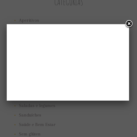
CATEGORIAS
Aperitivos
Bolos e tortas
Cuidando do jardim
Low Carb
Low carb
Marmitas
Pães e biscoitos
Pratos vegetarianos
Receitas
Saladas e legumes
Sanduíches
Saúde e Bem Estar
Sem glúten