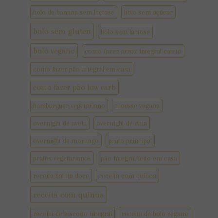
bolo de banana sem lactose
bolo sem açúcar
bolo sem gluten
bolo sem lactose
bolo vegano
como fazer arroz integral cateto
como fazer pão integral em casa
como fazer pão low carb
hamburguer vegetariano
mousse vegana
overnight de aveia
overnight de chia
overnight de morango
prato principal
pratos vegetarianos
pão integral feito em casa
receita batata doce
receita com quinoa
receita com quinua
receita de biscoito integral
receita de bolo vegano