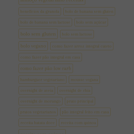
benefícios da granola
bolo de banana sem gluten
bolo de banana sem lactose
bolo sem açúcar
bolo sem gluten
bolo sem lactose
bolo vegano
como fazer arroz integral cateto
como fazer pão integral em casa
como fazer pão low carb
hamburguer vegetariano
mousse vegana
overnight de aveia
overnight de chia
overnight de morango
prato principal
pratos vegetarianos
pão integral feito em casa
receita batata doce
receita com quinoa