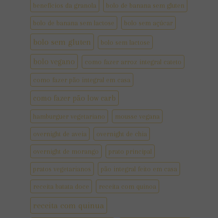
benefícios da granola
bolo de banana sem gluten
bolo de banana sem lactose
bolo sem açúcar
bolo sem gluten
bolo sem lactose
bolo vegano
como fazer arroz integral cateto
como fazer pão integral em casa
como fazer pão low carb
hamburguer vegetariano
mousse vegana
overnight de aveia
overnight de chia
overnight de morango
prato principal
pratos vegetarianos
pão integral feito em casa
receita batata doce
receita com quinoa
receita com quinua