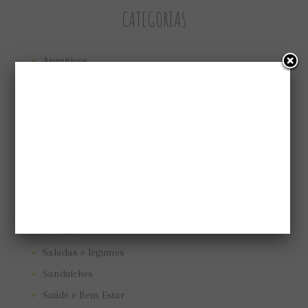
CATEGORIAS
Aperitivos
Bolos e tortas
Cuidando do jardim
Low Carb
Low carb
Marmitas
Pães e biscoitos
Pratos vegetarianos
Receitas
Saladas e legumes
Sanduíches
Saúde e Bem Estar