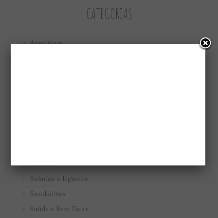
CATEGORIAS
Aperitivos
Bolos e tortas
Cuidando do jardim
Low Carb
Low carb
Marmitas
Pães e biscoitos
Pratos vegetarianos
Receitas
Saladas e legumes
Sanduíches
Saúde e Bem Estar