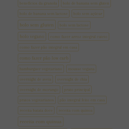
benefícios da granola
bolo de banana sem gluten
bolo de banana sem lactose
bolo sem açúcar
bolo sem gluten
bolo sem lactose
bolo vegano
como fazer arroz integral cateto
como fazer pão integral em casa
como fazer pão low carb
hamburguer vegetariano
mousse vegana
overnight de aveia
overnight de chia
overnight de morango
prato principal
pratos vegetarianos
pão integral feito em casa
receita batata doce
receita com quinoa
receita com quinua