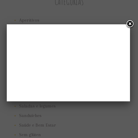
CATEGORIAS
Aperitivos
Bolos e tortas
Cuidando do jardim
Low Carb
Low carb
Marmitas
Pães e biscoitos
Pratos vegetarianos
Receitas
Saladas e legumes
Sanduíches
Saúde e Bem Estar
Sem glúten