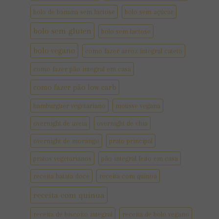
bolo de banana sem lactose
bolo sem açúcar
bolo sem gluten
bolo sem lactose
bolo vegano
como fazer arroz integral cateto
como fazer pão integral em casa
como fazer pão low carb
hamburguer vegetariano
mousse vegana
overnight de aveia
overnight de chia
overnight de morango
prato principal
pratos vegetarianos
pão integral feito em casa
receita batata doce
receita com quinoa
receita com quinua
receita de biscoito integral
receita de bolo vegano