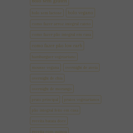
bolo sem gluten
bolo vegano
bolo sem lactose
como fazer arroz integral cateto
como fazer pão integral em casa
como fazer pão low carb
hamburguer vegetariano
mousse vegana
overnight de aveia
overnight de chia
overnight de morango
prato principal
pratos vegetarianos
pão integral feito em casa
receita batata doce
receita com quinoa