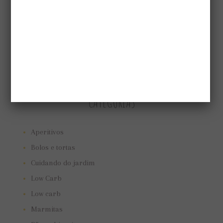
CATEGORIAS
Aperitivos
Bolos e tortas
Cuidando do jardim
Low Carb
Low carb
Marmitas