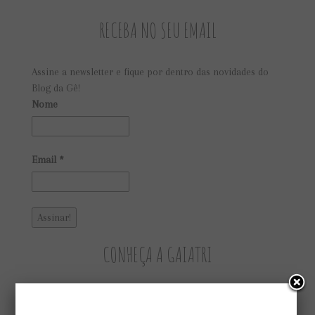
RECEBA NO SEU EMAIL
Assine a newsletter e fique por dentro das novidades do
Blog da Gê!
Nome
Email
*
CONHEÇA A GAIATRI