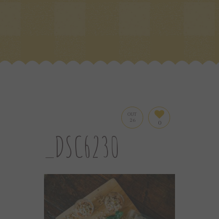
OUT
26
0
_DSC6230