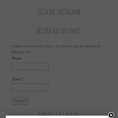
SIGA NO INSTAGRAM
RECEBA NO SEU EMAIL
Assine a newsletter e fique por dentro das novidades do
Blog da Gê!
Nome
Email
*
CONHEÇA A GAIATRI