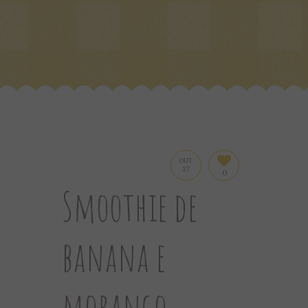
OUT
27
0
Smoothie de
banana e
morango