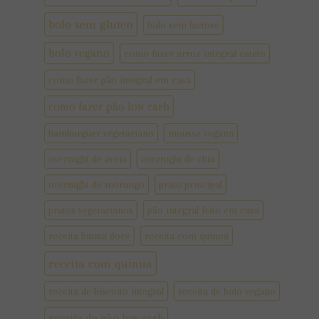
bolo sem gluten
bolo sem lactose
bolo vegano
como fazer arroz integral cateto
como fazer pão integral em casa
como fazer pão low carb
hamburguer vegetariano
mousse vegana
overnight de aveia
overnight de chia
overnight de morango
prato principal
pratos vegetarianos
pão integral feito em casa
receita batata doce
receita com quinoa
receita com quinua
receita de biscoito integral
receita de bolo vegano
receita de pão low carb