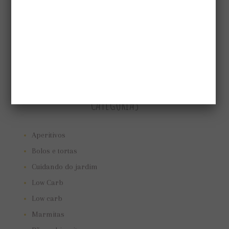
CATEGORIAS
Aperitivos
Bolos e tortas
Cuidando do jardim
Low Carb
Low carb
Marmitas