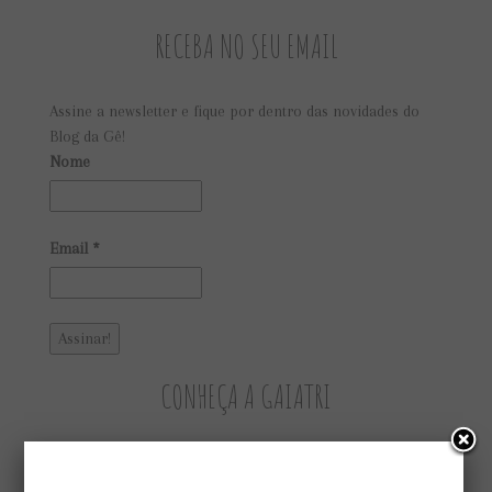
RECEBA NO SEU EMAIL
Assine a newsletter e fique por dentro das novidades do
Blog da Gê!
Nome
Email
*
CONHEÇA A GAIATRI