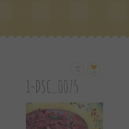
DEZ
14
0
1-DSC_0075