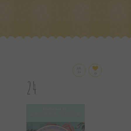
JUL
25
0
24