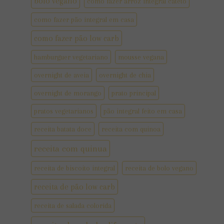
bolo vegano
como fazer arroz integral cateto
como fazer pão integral em casa
como fazer pão low carb
hamburguer vegetariano
mousse vegana
overnight de aveia
overnight de chia
overnight de morango
prato principal
pratos vegetarianos
pão integral feito em casa
receita batata doce
receita com quinoa
receita com quinua
receita de biscoito integral
receita de bolo vegano
receita de pão low carb
receita de salada colorida