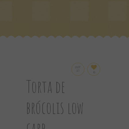
OUT
27
0
Torta de
brócolis low
carb