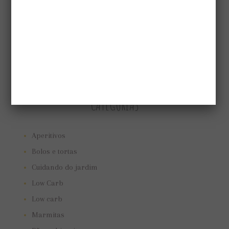
CATEGORIAS
Aperitivos
Bolos e tortas
Cuidando do jardim
Low Carb
Low carb
Marmitas