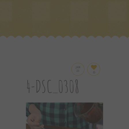
JAN
21
0
4-DSC_0308