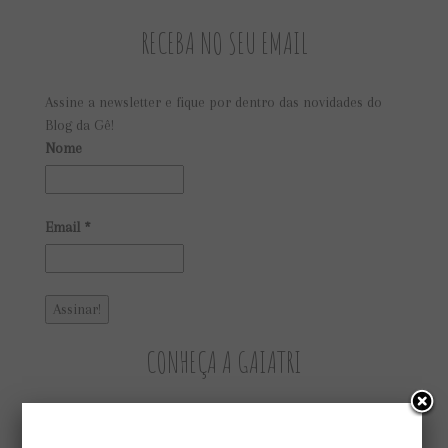
RECEBA NO SEU EMAIL
Assine a newsletter e fique por dentro das novidades do
Blog da Gê!
Nome
Email
*
CONHEÇA A GAIATRI