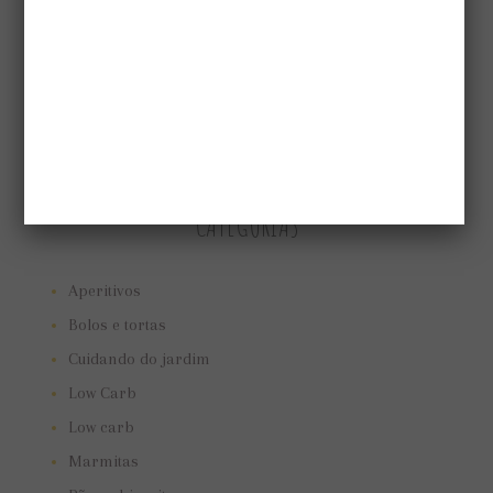
CATEGORIAS
Aperitivos
Bolos e tortas
Cuidando do jardim
Low Carb
Low carb
Marmitas