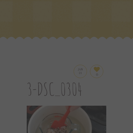
JAN
21
0
3-DSC_0304