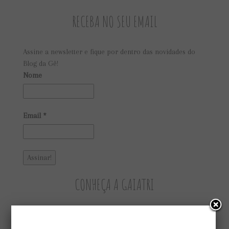
RECEBA NO SEU EMAIL
Assine a newsletter e fique por dentro das novidades do
Blog da Gê!
Nome
Email
*
CONHEÇA A GAIATRI