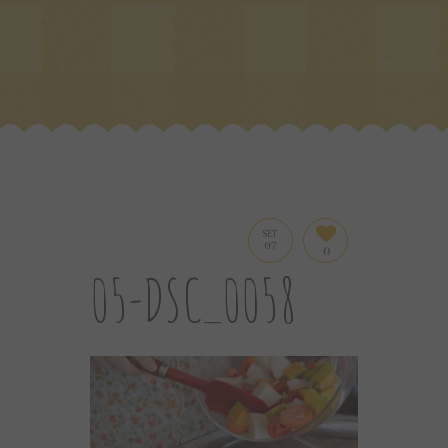
SET
07
0
05-DSC_0058