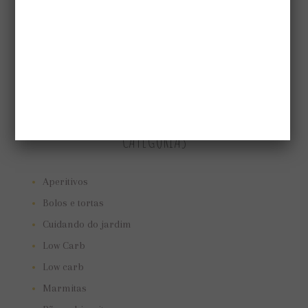
CATEGORIAS
Aperitivos
Bolos e tortas
Cuidando do jardim
Low Carb
Low carb
Marmitas