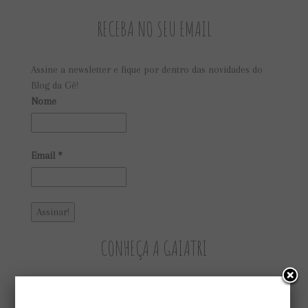
RECEBA NO SEU EMAIL
Assine a newsletter e fique por dentro das novidades do
Blog da Gê!
Nome
Email
*
CONHEÇA A GAIATRI