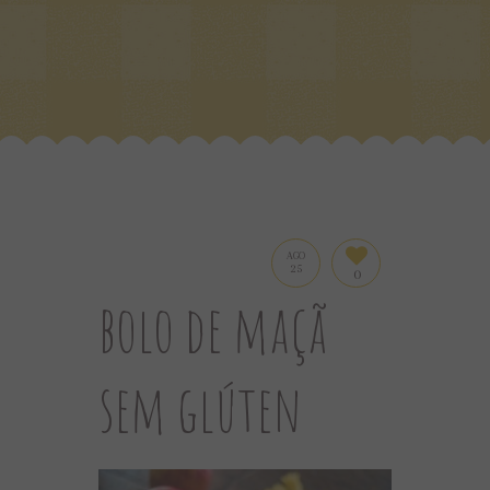
AGO
25
0
bolo de maçã
sem glúten