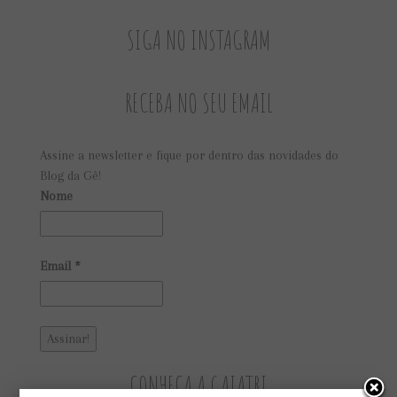
SIGA NO INSTAGRAM
RECEBA NO SEU EMAIL
Assine a newsletter e fique por dentro das novidades do
Blog da Gê!
Nome
Email
*
CONHEÇA A GAIATRI