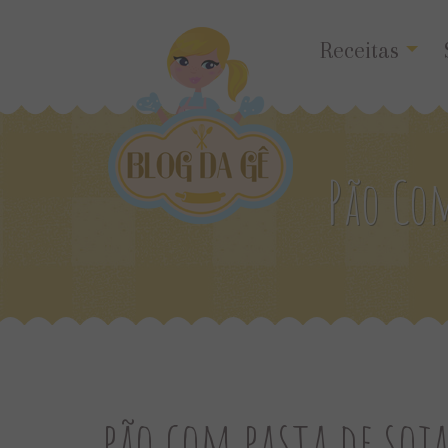
Receitas
Pão Com
pão com pasta de soj