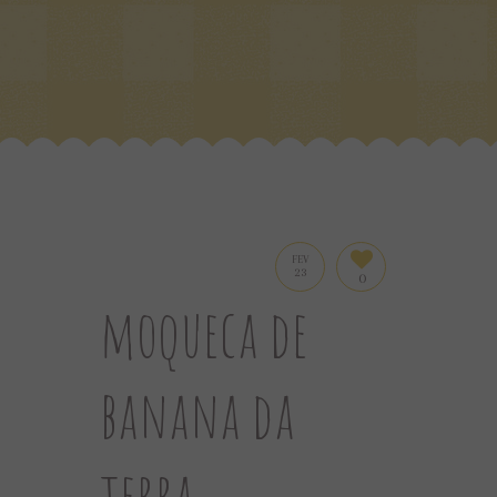
FEV
23
0
moqueca de
banana da
terra