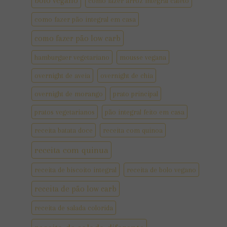
bolo vegano
como fazer arroz integral cateto
como fazer pão integral em casa
como fazer pão low carb
hamburguer vegetariano
mousse vegana
overnight de aveia
overnight de chia
overnight de morango
prato principal
pratos vegetarianos
pão integral feito em casa
receita batata doce
receita com quinoa
receita com quinua
receita de biscoito integral
receita de bolo vegano
receita de pão low carb
receita de salada colorida