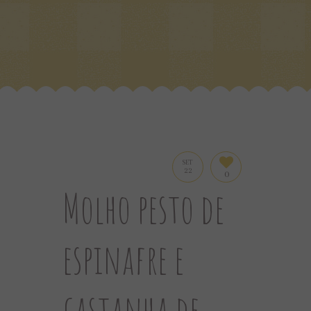
SET
22
0
Molho pesto de
espinafre e
castanha de