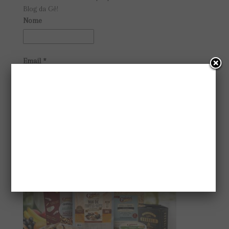
Blog da Gê!
Nome
Email
*
CONHEÇA A GAIATRI