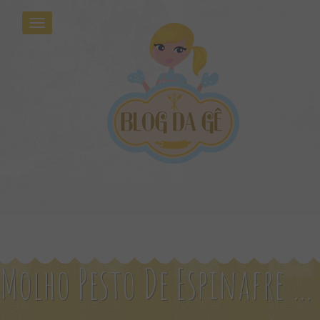
Molho Pesto De Espinafre E Castanha De Caju