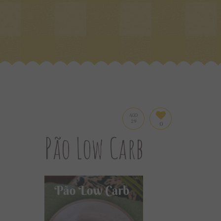
AGO
29
0
Pão Low Carb