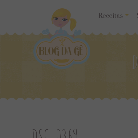
Receitas
D
DSC_0369