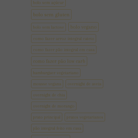
bolo sem açúcar
bolo sem gluten
bolo vegano
bolo sem lactose
como fazer arroz integral cateto
como fazer pão integral em casa
como fazer pão low carb
hamburguer vegetariano
mousse vegana
overnight de aveia
overnight de chia
overnight de morango
prato principal
pratos vegetarianos
pão integral feito em casa