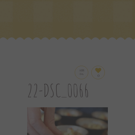
ABR
06
0
22-DSC_0066