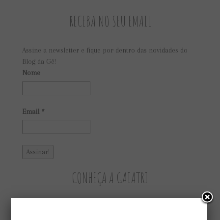
RECEBA NO SEU EMAIL
Assine a newsletter e fique por dentro das novidades do
Blog da Gê!
Nome
Email
*
CONHEÇA A GAIATRI