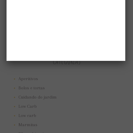
CATEGORIAS
Aperitivos
Bolos e tortas
Cuidando do jardim
Low Carb
Low carb
Marmitas