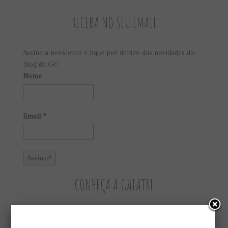
RECEBA NO SEU EMAIL
Assine a newsletter e fique por dentro das novidades do
Blog da Gê!
Nome
Email
*
CONHEÇA A GAIATRI