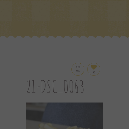
ABR
06
0
21-DSC_0063