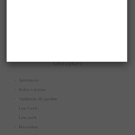
CATEGORIAS
Aperitivos
Bolos e tortas
Cuidando do jardim
Low Carb
Low carb
Marmitas