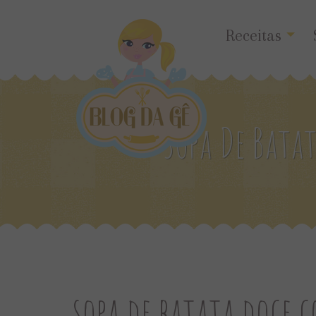
Receitas
Sopa De Bata
sopa de batata doce 