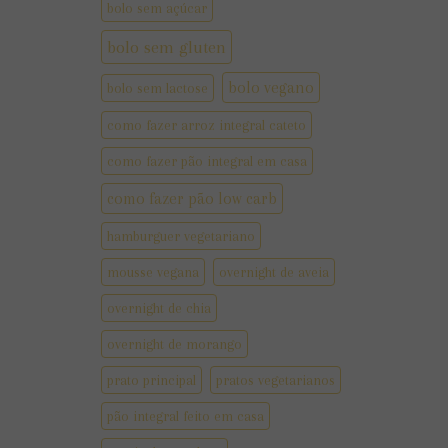
bolo sem açúcar
bolo sem gluten
bolo vegano
bolo sem lactose
como fazer arroz integral cateto
como fazer pão integral em casa
como fazer pão low carb
hamburguer vegetariano
mousse vegana
overnight de aveia
overnight de chia
overnight de morango
prato principal
pratos vegetarianos
pão integral feito em casa