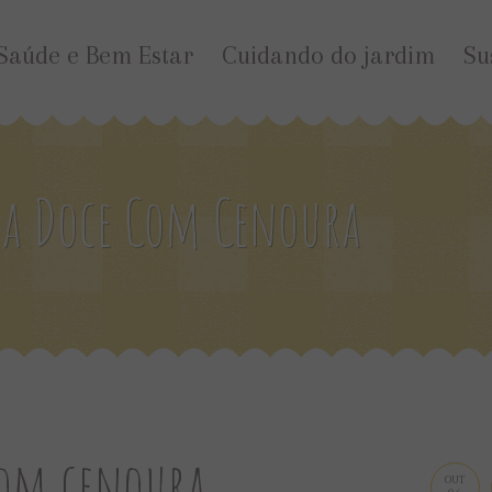
Saúde e Bem Estar
Cuidando do jardim
Su
ta Doce Com Cenoura
com cenoura
OUT