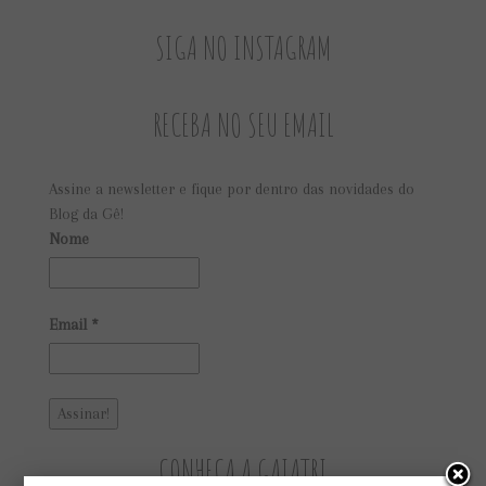
SIGA NO INSTAGRAM
RECEBA NO SEU EMAIL
Assine a newsletter e fique por dentro das novidades do
Blog da Gê!
Nome
Email
*
CONHEÇA A GAIATRI