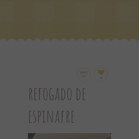
MAIO
02
0
refogado de
espinafre